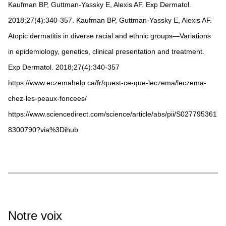
Kaufman BP, Guttman-Yassky E, Alexis AF. Exp Dermatol.
2018;27(4):340-357. Kaufman BP, Guttman-Yassky E, Alexis AF.
Atopic dermatitis in diverse racial and ethnic groups—Variations
in epidemiology, genetics, clinical presentation and treatment.
Exp Dermatol. 2018;27(4):340-357
https://www.eczemahelp.ca/fr/quest-ce-que-leczema/leczema-
chez-les-peaux-foncees/
https://www.sciencedirect.com/science/article/abs/pii/S027795361
8300790?via%3Dihub
Notre voix