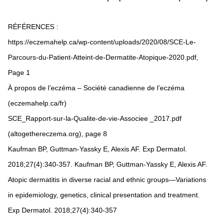
RÉFÉRENCES :
https://eczemahelp.ca/wp-content/uploads/2020/08/SCE-Le-
Parcours-du-Patient-Atteint-de-Dermatite-Atopique-2020.pdf,
Page 1
À propos de l’eczéma – Société canadienne de l’eczéma
(eczemahelp.ca/fr)
SCE_Rapport-sur-la-Qualite-de-vie-Associee _2017.pdf
(altogethereczema.org), page 8
Kaufman BP, Guttman-Yassky E, Alexis AF. Exp Dermatol.
2018;27(4):340-357. Kaufman BP, Guttman-Yassky E, Alexis AF.
Atopic dermatitis in diverse racial and ethnic groups—Variations
in epidemiology, genetics, clinical presentation and treatment.
Exp Dermatol. 2018;27(4):340-357