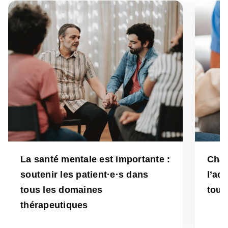
La santé mentale est importante :
Chaq
soutenir les patient·e·s dans
l’ac
tous les domaines
tous
thérapeutiques